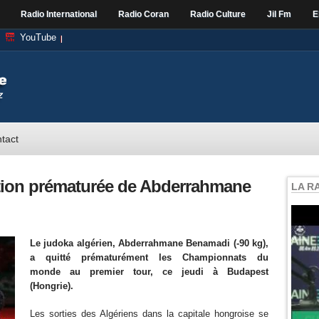
Radio International
Radio Coran
Radio Culture
Jil Fm
E
YouTube
tact
ation prématurée de Abderrahmane
LA R
Le judoka algérien, Abderrahmane Benamadi (-90 kg),
a quitté prématurément les Championnats du
monde au premier tour, ce jeudi à Budapest
(Hongrie).
Les sorties des Algériens dans la capitale hongroise se