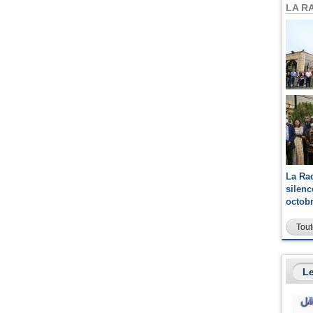
LA R
La Ra
silen
octob
Tout
Le