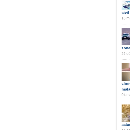
civil
16 ma
zone
26 dé
clin
mala
04 ma
actu