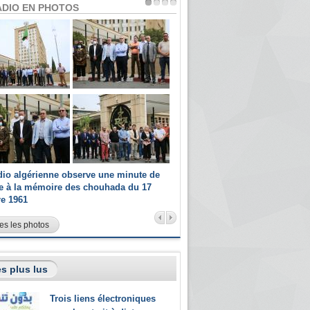
ADIO EN PHOTOS
dio algérienne observe une minute de
Les champions paralympiques 
ce à la mémoire des chouhada du 17
Radio Algérienne et recrutés 
re 1961
sportifs
es les photos
s plus lus
Trois liens électroniques