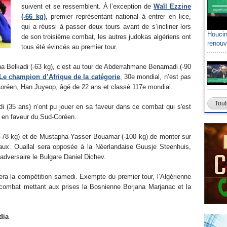
suivent et se ressemblent. À l’exception de
Waïl Ezzine
(-66 kg)
, premier représentant national à entrer en lice,
qui a réussi à passer deux tours avant de s’incliner lors
Houcin
de son troisième combat, les autres judokas algériens ont
renouv
tous été évincés au premier tour.
ina Belkadi (-63 kg), c’est au tour de Abderrahmane Benamadi (-90
Le champion d’Afrique de la catégorie
, 30e mondial, n’est pas
Coréen, Han Juyeop, âgé de 22 ans et classé 117e mondial.
Tout
i (35 ans) n’ont pu jouer en sa faveur dans ce combat qui s'est
, en faveur du Sud-Coréen.
 (-78 kg) et de Mustapha Yasser Bouamar (-100 kg) de monter sur
aux. Ouallal sera opposée à la Néerlandaise Guusje Steenhuis,
dversaire le Bulgare Daniel Dichev.
ra la compétition samedi. Exempte du premier tour, l’Algérienne
 combat mettant aux prises la Bosnienne Borjana Marjanac et la
dia