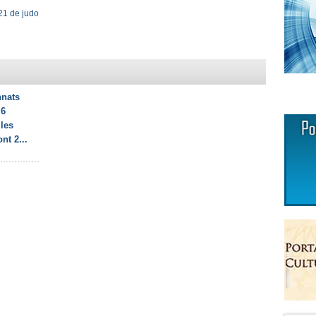
1 de judo
nats
 6
les
nt 2...