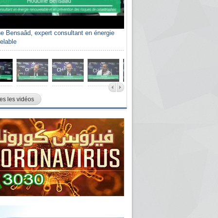
e Bensaâd, expert consultant en énergie
elable
es les vidéos