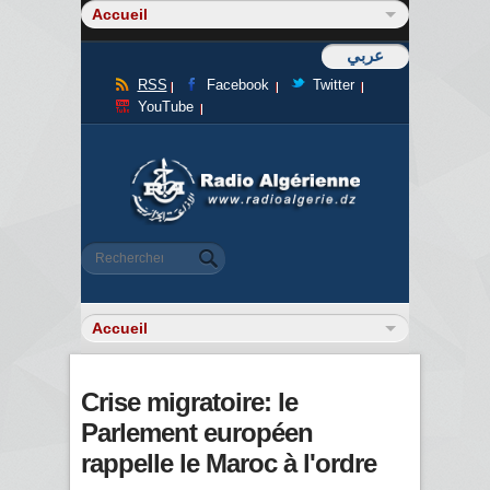
عربي
RSS
Facebook
Twitter
YouTube
Formulaire de recherche
Rechercher
Crise migratoire: le
Parlement européen
rappelle le Maroc à l'ordre