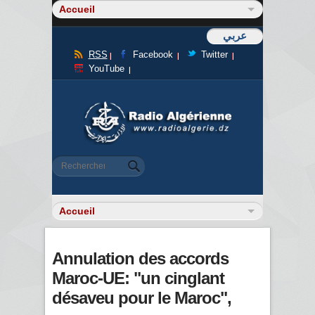
عربي
RSS
Facebook
Twitter
YouTube
Formulaire de recherche
Rechercher
Annulation des accords
Maroc-UE: "un cinglant
désaveu pour le Maroc",