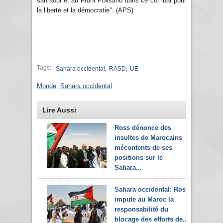
sahraoui et au Front Polisario dans ce combat pour
la liberté et la démocratie". (APS)
Tags:
,
,
Sahara occidental
RASD
UE
Monde
,
Sahara occidental
Lire Aussi
Ross dénonce des
insultes de Marocains
mécontents de ses
positions sur le
Sahara...
Sahara occidental: Ross
impute au Maroc la
responsabilité du
blocage des efforts de...