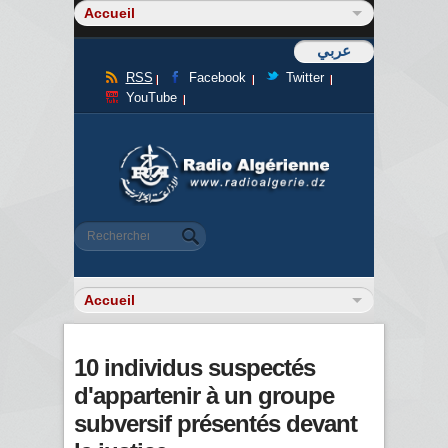
عربي
RSS
Facebook
Twitter
YouTube
Formulaire de recherche
Rechercher
10 individus suspectés
d'appartenir à un groupe
subversif présentés devant