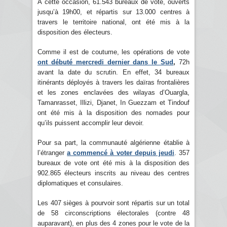
À cette occasion, 61.543 bureaux de vote, ouverts
jusqu’à 19h00, et répartis sur 13.000 centres à
travers le territoire national, ont été mis à la
disposition des électeurs.
Comme il est de coutume, les opérations de vote
ont débuté mercredi dernier dans le Sud
,
72h
avant la date du scrutin. En effet, 34 bureaux
itinérants déployés à travers les daïras frontalières
et les zones enclavées des wilayas d’Ouargla,
Tamanrasset, Illizi, Djanet, In Guezzam et Tindouf
ont été mis à la disposition des nomades pour
qu’ils puissent accomplir leur devoir.
Pour sa part, la communauté algérienne établie à
l’étranger
a commencé à voter depuis jeudi
. 357
bureaux de vote ont été mis à la disposition des
902.865 électeurs inscrits au niveau des centres
diplomatiques et consulaires.
Les 407 sièges à pourvoir sont répartis sur un total
de 58 circonscriptions électorales (contre 48
auparavant), en plus des 4 zones pour le vote de la