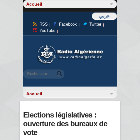
عربي
RSS
Facebook
Twitter
YouTube
Formulaire de recherche
Rechercher
Elections législatives :
ouverture des bureaux de
vote