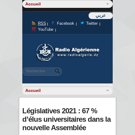
عربي
RSS
Facebook
Twitter
YouTube
Formulaire de recherche
Rechercher
Législatives 2021 : 67 %
d’élus universitaires dans la
nouvelle Assemblée