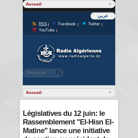
عربي
RSS
Facebook
Twitter
YouTube
Formulaire de recherche
Rechercher
Législatives du 12 juin: le
Rassemblement "El-Hisn El-
Matine" lance une initiative