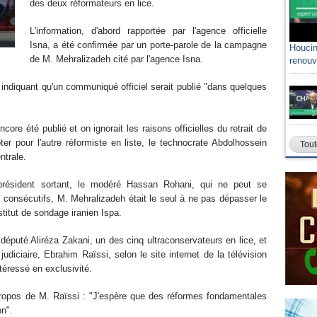
des deux réformateurs en lice.
L'information, d'abord rapportée par l'agence officielle
Isna, a été confirmée par un porte-parole de la campagne
Houcin
de M. Mehralizadeh cité par l'agence Isna.
renouv
, indiquant qu'un communiqué officiel serait publié "dans quelques
core été publié et on ignorait les raisons officielles du retrait de
ter pour l'autre réformiste en liste, le technocrate Abdolhossein
Tout
ntrale.
résident sortant, le modéré Hassan Rohani, qui ne peut se
consécutifs, M. Mehralizadeh était le seul à ne pas dépasser le
stitut de sondage iranien Ispa.
député Aliréza Zakani, un des cinq ultraconservateurs en lice, et
 judiciaire, Ebrahim Raïssi, selon le site internet de la télévision
ntéressé en exclusivité.
 propos de M. Raïssi : "J'espère que des réformes fondamentales
n".