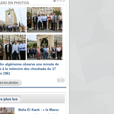
ADIO EN PHOTOS
dio algérienne observe une minute de
Les champions paralympiques 
ce à la mémoire des chouhada du 17
Radio Algérienne et recrutés 
re 1961
sportifs
es les photos
s plus lus
Bella El Kanti : « le Maroc