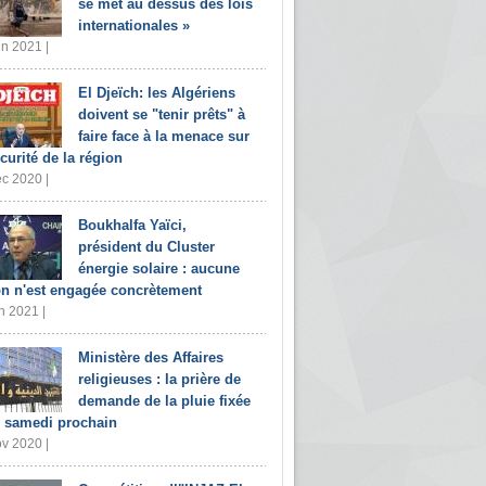
se met au dessus des lois
internationales »
in 2021 |
El Djeïch: les Algériens
doivent se "tenir prêts" à
faire face à la menace sur
écurité de la région
c 2020 |
Boukhalfa Yaïci,
président du Cluster
énergie solaire : aucune
on n'est engagée concrètement
n 2021 |
Ministère des Affaires
religieuses : la prière de
demande de la pluie fixée
 samedi prochain
v 2020 |