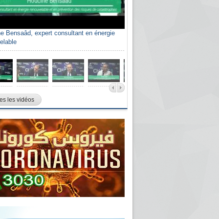
e Bensaâd, expert consultant en énergie
elable
es les vidéos