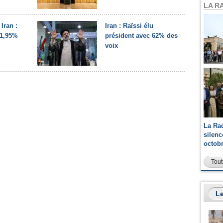
LA R
Iran :
Iran : Raïssi élu
61,95%
président avec 62% des
voix
La Ra
silen
octob
Tout
Le