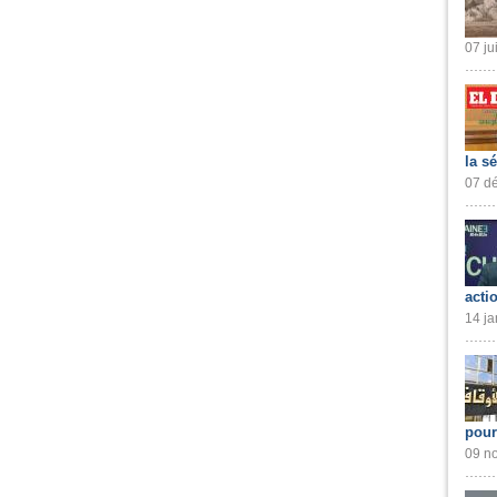
07 ju
la s
07 dé
acti
14 ja
pour
09 no