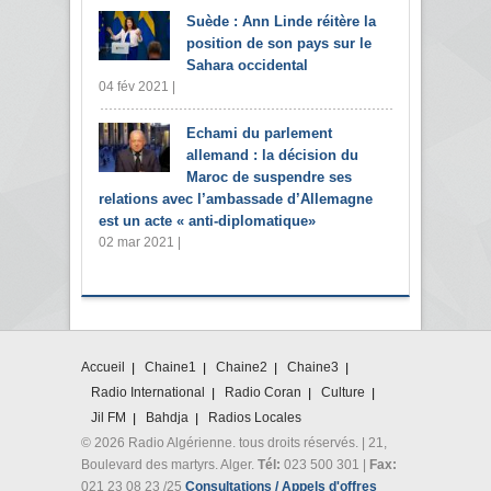
Suède : Ann Linde réitère la
position de son pays sur le
Sahara occidental
04 fév 2021 |
Echami du parlement
allemand : la décision du
Maroc de suspendre ses
relations avec l’ambassade d’Allemagne
est un acte « anti-diplomatique»
02 mar 2021 |
Accueil
Chaine1
Chaine2
Chaine3
Radio International
Radio Coran
Culture
Jil FM
Bahdja
Radios Locales
© 2026 Radio Algérienne. tous droits réservés. | 21,
Boulevard des martyrs. Alger.
Tél:
023 500 301 |
Fax:
021 23 08 23 /25
Consultations / Appels d'offres