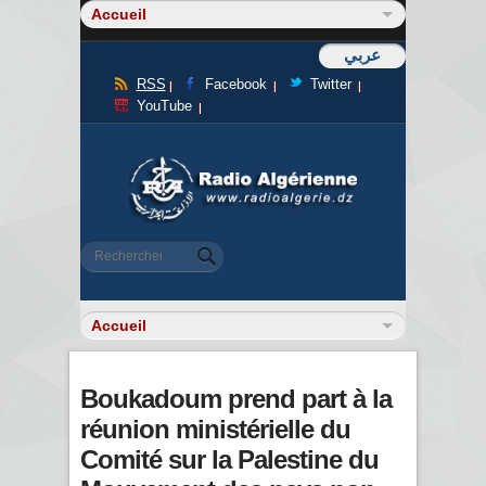
عربي
RSS
Facebook
Twitter
YouTube
Formulaire de recherche
Rechercher
Boukadoum prend part à la
réunion ministérielle du
Comité sur la Palestine du