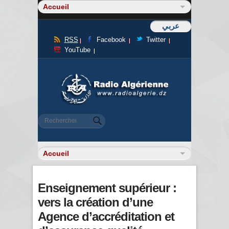
عربي
RSS
Facebook
Twitter
YouTube
Formulaire de recherche
Rechercher
Enseignement supérieur :
vers la création d’une
Agence d’accréditation et