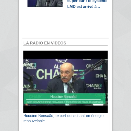
supérieur : le système
LMD est arrivé à...
LA RADIO EN VIDÉOS
Houcine Bensaâd, expert consultant en énergie
Sami Agli, président de la Confédération
renouvelable
algérienne du patronat citoyen CAPC