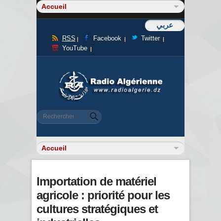
عربي
RSS
Facebook
Twitter
YouTube
Formulaire de recherche
Rechercher
Importation de matériel
agricole : priorité pour les
cultures stratégiques et