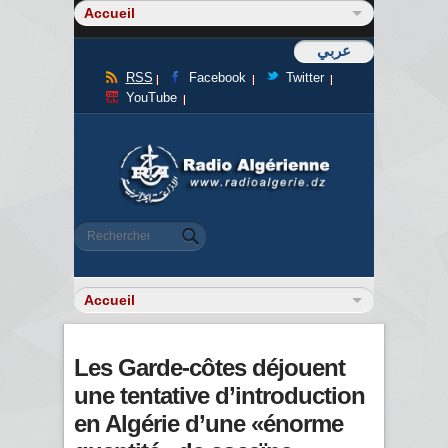
عربي
RSS
Facebook
Twitter
YouTube
Formulaire de recherche
Rechercher
Les Garde-côtes déjouent
une tentative d’introduction
en Algérie d’une «énorme