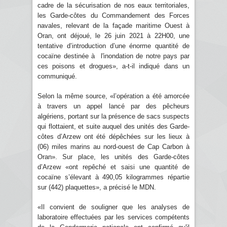
cadre de la sécurisation de nos eaux territoriales,
les Garde-côtes du Commandement des Forces
navales, relevant de la façade maritime Ouest à
Oran, ont déjoué, le 26 juin 2021 à 22H00, une
tentative d’introduction d’une énorme quantité de
cocaïne destinée à l'inondation de notre pays par
ces poisons et drogues», a-t-il indiqué dans un
communiqué.
Selon la même source, «l’opération a été amorcée
à travers un appel lancé par des pêcheurs
algériens, portant sur la présence de sacs suspects
qui flottaient, et suite auquel des unités des Garde-
côtes d’Arzew ont été dépêchées sur les lieux à
(06) miles marins au nord-ouest de Cap Carbon à
Oran». Sur place, les unités des Garde-côtes
d’Arzew «ont repêché et saisi une quantité de
cocaïne s’élevant à 490,05 kilogrammes répartie
sur (442) plaquettes», a précisé le MDN.
«Il convient de souligner que les analyses de
laboratoire effectuées par les services compétents