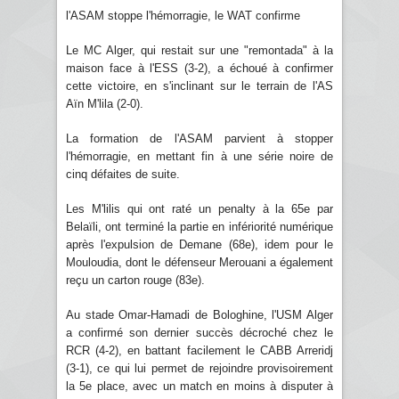
l'ASAM stoppe l'hémorragie, le WAT confirme
Le MC Alger, qui restait sur une "remontada" à la
maison face à l'ESS (3-2), a échoué à confirmer
cette victoire, en s'inclinant sur le terrain de l'AS
Aïn M'lila (2-0).
La formation de l'ASAM parvient à stopper
l'hémorragie, en mettant fin à une série noire de
cinq défaites de suite.
Les M'lilis qui ont raté un penalty à la 65e par
Belaïli, ont terminé la partie en infériorité numérique
après l'expulsion de Demane (68e), idem pour le
Mouloudia, dont le défenseur Merouani a également
reçu un carton rouge (83e).
Au stade Omar-Hamadi de Bologhine, l'USM Alger
a confirmé son dernier succès décroché chez le
RCR (4-2), en battant facilement le CABB Arreridj
(3-1), ce qui lui permet de rejoindre provisoirement
la 5e place, avec un match en moins à disputer à