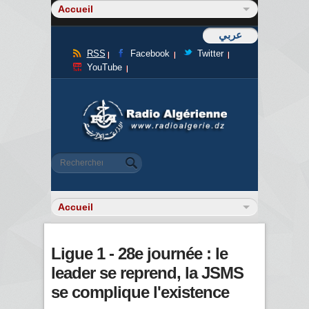
عربي
RSS
Facebook
Twitter
YouTube
Formulaire de recherche
Rechercher
Ligue 1 - 28e journée : le
leader se reprend, la JSMS
se complique l'existence