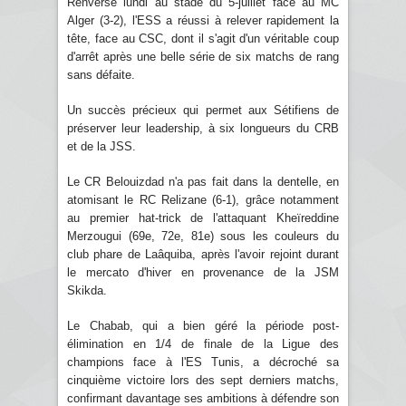
Renversé lundi au stade du 5-juillet face au MC
Alger (3-2), l'ESS a réussi à relever rapidement la
tête, face au CSC, dont il s'agit d'un véritable coup
d'arrêt après une belle série de six matchs de rang
sans défaite.
Un succès précieux qui permet aux Sétifiens de
préserver leur leadership, à six longueurs du CRB
et de la JSS.
Le CR Belouizdad n'a pas fait dans la dentelle, en
atomisant le RC Relizane (6-1), grâce notamment
au premier hat-trick de l'attaquant Kheïreddine
Merzougui (69e, 72e, 81e) sous les couleurs du
club phare de Laâquiba, après l'avoir rejoint durant
le mercato d'hiver en provenance de la JSM
Skikda.
Le Chabab, qui a bien géré la période post-
élimination en 1/4 de finale de la Ligue des
champions face à l'ES Tunis, a décroché sa
cinquième victoire lors des sept derniers matchs,
confirmant davantage ses ambitions à défendre son