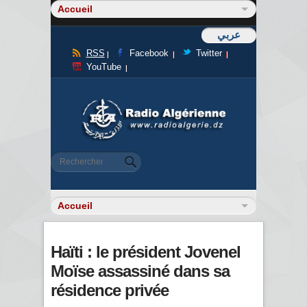
عربي
RSS
Facebook
Twitter
YouTube
Formulaire de recherche
Rechercher
Haïti : le président Jovenel
Moïse assassiné dans sa
résidence privée