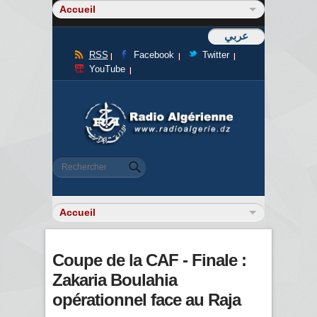
عربي
RSS
Facebook
Twitter
YouTube
Formulaire de recherche
Rechercher
Coupe de la CAF - Finale :
Zakaria Boulahia
opérationnel face au Raja