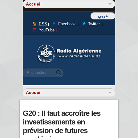
عربي
RSS
Facebook
Twitter
YouTube
Formulaire de recherche
Rechercher
G20 : Il faut accroître les
investissements en
prévision de futures