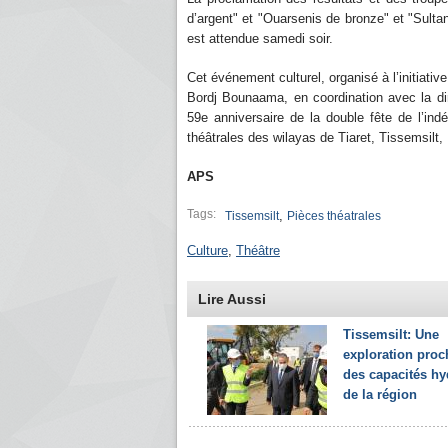
d’argent" et "Ouarsenis de bronze" et "Sulta
est attendue samedi soir.
Cet événement culturel, organisé à l’initiati
Bordj Bounaama, en coordination avec la dire
59e anniversaire de la double fête de l’ind
théâtrales des wilayas de Tiaret, Tissemsilt,
APS
Tags:
,
Tissemsilt
Pièces théatrales
Culture
,
Théâtre
Lire Aussi
Tissemsilt: Une
exploration proc
des capacités hy
de la région