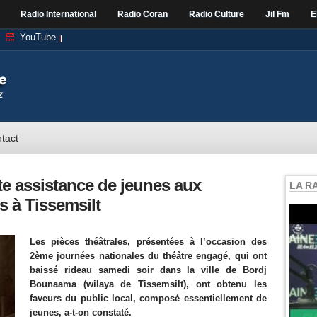
Radio International
Radio Coran
Radio Culture
Jil Fm
E
YouTube
tact
te assistance de jeunes aux
LA R
s à Tissemsilt
Les pièces théâtrales, présentées à l’occasion des
2ème journées nationales du théâtre engagé, qui ont
baissé rideau samedi soir dans la ville de Bordj
Bounaama (wilaya de Tissemsilt), ont obtenu les
faveurs du public local, composé essentiellement de
jeunes, a-t-on constaté.