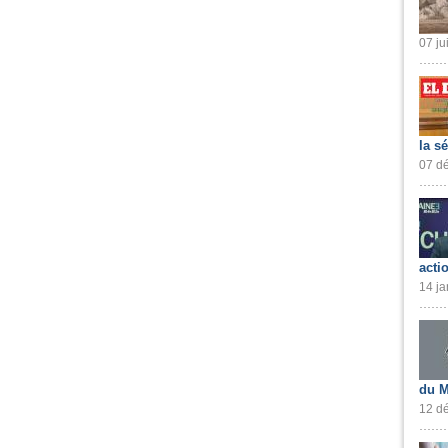
07 ju
la s
07 dé
acti
14 ja
du M
12 dé