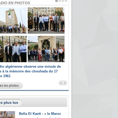
ADIO EN PHOTOS
dio algérienne observe une minute de
Les champions paralympiques 
ce à la mémoire des chouhada du 17
Radio Algérienne et recrutés 
re 1961
sportifs
es les photos
s plus lus
Bella El Kanti : « le Maroc