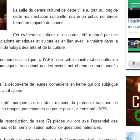
La salle du centre culturel de cette ville a, tout au long de
cette manifestation culturelle, drainé un public nombreux
Houcin
formé en majorité de jeunes.
renouv
Cet événement culturel a, en outre, été marqué par une
tions artistiques et culturelles en lien avec le théâtre dans la
on de wilaya des arts et de la culture.
Boumerdes a indiqué, à l’APS, que cette manifestation culturelle
Tout
ramatiques, soulignant que les pièces ont obtenu un franc succès
is la découverte de jeunes comédiens en herbe qui ont subjugué
 a-t-il ajouté.
e a été marquée par un strict respect du protocole sanitaire de
les troupes participantes ou par le public, a constaté l’APS.
la reproduction de sept (7) pièces qui ont axé l’essentiel des
aux et la sensibilisation autour de questions nationales.
s théâtrales lauréates des prix de "Ouarsenis d’or", "Ouarsenis