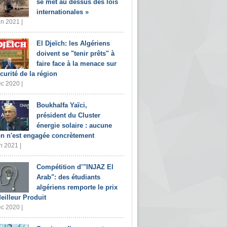
se met au dessus des lois
internationales »
in 2021 |
El Djeïch: les Algériens
doivent se "tenir prêts" à
faire face à la menace sur
écurité de la région
c 2020 |
Boukhalfa Yaïci,
président du Cluster
énergie solaire : aucune
on n'est engagée concrètement
n 2021 |
Compétition d’"INJAZ El
Arab": des étudiants
algériens remporte le prix
eilleur Produit
c 2020 |