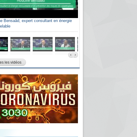
e Bensaâd, expert consultant en énergie
elable
es les vidéos