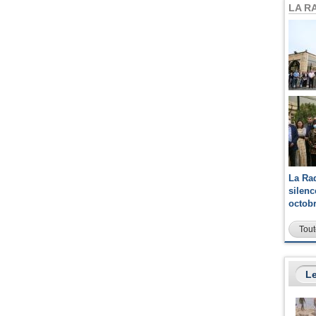
LA R
La Ra
silen
octob
Tout
Le