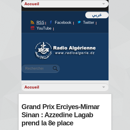
عربي
RSS
Facebook
Twitter
YouTube
Formulaire de recherche
Rechercher
Grand Prix Erciyes-Mimar
Sinan : Azzedine Lagab
prend la 8e place