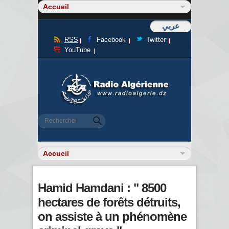
عربي
RSS
Facebook
Twitter
YouTube
Formulaire de recherche
Rechercher
Hamid Hamdani : " 8500
hectares de forêts détruits,
on assiste à un phénomène