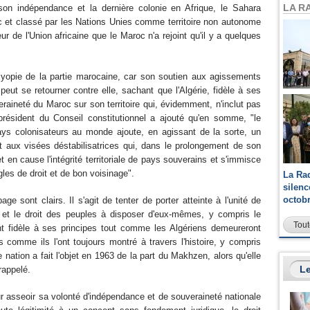
LA R
son indépendance et la dernière colonie en Afrique, le Sahara
c et classé par les Nations Unies comme territoire non autonome
de l'Union africaine que le Maroc n'a rejoint qu'il y a quelques
myopie de la partie marocaine, car son soutien aux agissements
eut se retourner contre elle, sachant que l'Algérie, fidèle à ses
veraineté du Maroc sur son territoire qui, évidemment, n'inclut pas
e président du Conseil constitutionnel a ajouté qu'en somme, "le
ays colonisateurs au monde ajoute, en agissant de la sorte, un
tat aux visées déstabilisatrices qui, dans le prolongement de son
en cause l'intégrité territoriale de pays souverains et s'immisce
gles de droit et de bon voisinage".
La Ra
silen
octob
 sont clairs. Il s'agit de tenter de porter atteinte à l'unité de
es et le droit des peuples à disposer d'eux-mêmes, y compris le
Tout
ant fidèle à ses principes tout comme les Algériens demeureront
 comme ils l'ont toujours montré à travers l'histoire, y compris
re nation a fait l'objet en 1963 de la part du Makhzen, alors qu'elle
Le
 rappelé.
r asseoir sa volonté d'indépendance et de souveraineté nationale