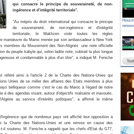
qui consacre le principe de souveraineté, de non-
ingérence et d'intégrité territoriale".
Houcin
"Au mépris du droit international qui consacre le principe
renouv
de souveraineté, de non-ingérence et d'intégrité
territoriale, le Makhzen viole toutes les règles
rnière manœuvre du Maroc menée par son ambassadeur à New York
pays membres du Mouvement des Non-Alignés une note officielle
ion du peuple kabyle qui, selon ladite note, subirait la plus longue
ngereuse et condamnable à plus d'un titre", a indiqué M. Feniche
Tout
st référé ainsi à l'article 2 de la Charte des Nations-Unies qui
Nations Unies de se mêler des affaires des Etats membres à plus
 pays belliqueux comme c'est le cas du Maroc à l'égard de notre
e à des agendas visant, autour d'objectifs malsains et inavoués,
l'Algérie au service d'intérêts politiques", a affirmé le même
 d'ingérence que de nombreux pays ont affiché leur opposition à
 de la Charte des Nations-Unies et une remise en cause des
-t-il soutenu. M. Feniche a rappelé que les chefs d'Etat du G77,