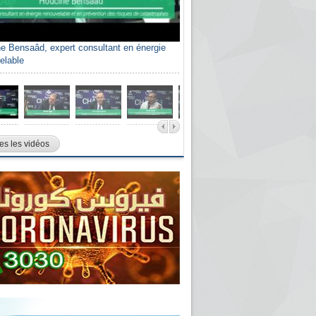
e Bensaâd, expert consultant en énergie
elable
es les vidéos