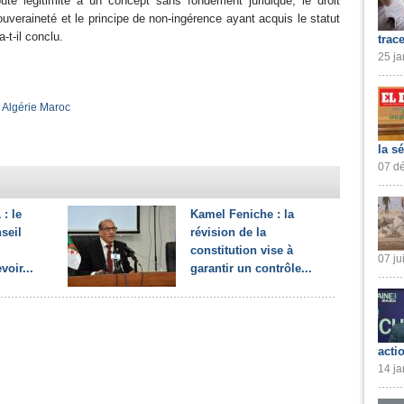
toute légitimité à un concept sans fondement juridique, le droit
ouveraineté et le principe de non-ingérence ayant acquis le statut
-t-il conclu.
trac
25 ja
,
Algérie Maroc
la s
07 dé
 : le
Kamel Feniche : la
seil
révision de la
constitution vise à
07 ju
oir...
garantir un contrôle...
acti
14 ja