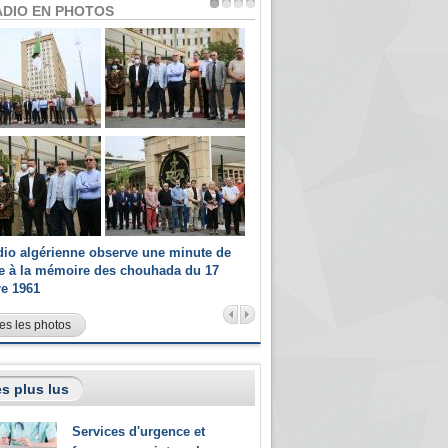
ADIO EN PHOTOS
dio algérienne observe une minute de
Les champions paralympiques 
ce à la mémoire des chouhada du 17
Radio Algérienne et recrutés 
re 1961
sportifs
es les photos
s plus lus
Services d'urgence et