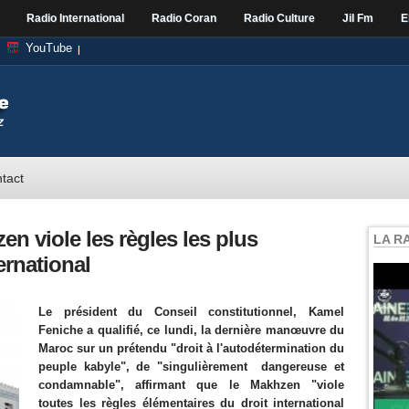
Radio International
Radio Coran
Radio Culture
Jil Fm
E
YouTube
tact
en viole les règles les plus
LA R
ernational
Le président du Conseil constitutionnel, Kamel
Feniche a qualifié, ce lundi, la dernière manœuvre du
Maroc sur un prétendu "droit à l'autodétermination du
peuple kabyle", de "singulièrement dangereuse et
condamnable", affirmant que le Makhzen "viole
toutes les règles élémentaires du droit international