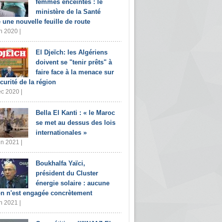
femmes enceintes : le
ministère de la Santé
e une nouvelle feuille de route
n 2020 |
El Djeïch: les Algériens
doivent se "tenir prêts" à
faire face à la menace sur
écurité de la région
c 2020 |
Bella El Kanti : « le Maroc
se met au dessus des lois
internationales »
in 2021 |
Boukhalfa Yaïci,
président du Cluster
énergie solaire : aucune
on n'est engagée concrètement
n 2021 |