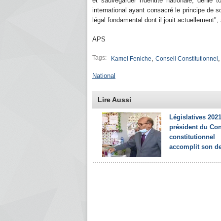
et sauvegarder l'identité nationale, dénie 
international ayant consacré le principe de s
légal fondamental dont il jouit actuellement", a
APS
Tags:
,
Kamel Feniche
Conseil Constitutionnel
National
Lire Aussi
Législatives 2021
président du Con
constitutionnel
accomplit son dev