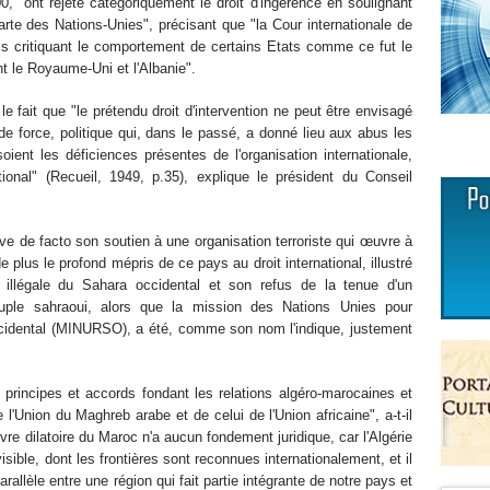
 "ont rejeté catégoriquement le droit d'ingérence en soulignant
arte des Nations-Unies", précisant que "la Cour internationale de
is critiquant le comportement de certains Etats comme ce fut le
nt le Royaume-Uni et l'Albanie".
le fait que "le prétendu droit d'intervention ne peut être envisagé
e force, politique qui, dans le passé, a donné lieu aux abus les
oient les déficiences présentes de l'organisation internationale,
tional" (Recueil, 1949, p.35), explique le président du Conseil
uve de facto son soutien à une organisation terroriste qui œuvre à
e plus le profond mépris de ce pays au droit international, illustré
illégale du Sahara occidental et son refus de la tenue d'un
euple sahraoui, alors que la mission des Nations Unies pour
ccidental (MINURSO), a été, comme son nom l'indique, justement
 principes et accords fondant les relations algéro-marocaines et
e l'Union du Maghreb arabe et de celui de l'Union africaine", a-t-il
re dilatoire du Maroc n'a aucun fondement juridique, car l'Algérie
sible, dont les frontières sont reconnues internationalement, et il
allèle entre une région qui fait partie intégrante de notre pays et