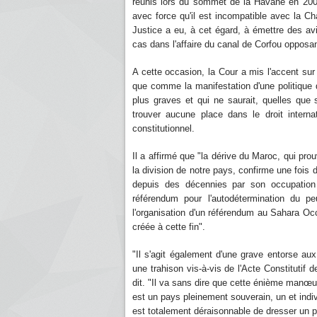
réunis lors du sommet de la Havane en 2000,
avec force qu'il est incompatible avec la Ch
Justice a eu, à cet égard, à émettre des av
cas dans l'affaire du canal de Corfou opposa
A cette occasion, la Cour a mis l'accent sur 
que comme la manifestation d'une politique d
plus graves et qui ne saurait, quelles que s
trouver aucune place dans le droit interna
constitutionnel.
Il a affirmé que "la dérive du Maroc, qui pro
la division de notre pays, confirme une fois d
depuis des décennies par son occupation 
référendum pour l'autodétermination du p
l'organisation d'un référendum au Sahara O
créée à cette fin".
"Il s'agit également d'une grave entorse aux
une trahison vis-à-vis de l'Acte Constitutif d
dit. "Il va sans dire que cette énième manœuv
est un pays pleinement souverain, un et indivi
est totalement déraisonnable de dresser un par