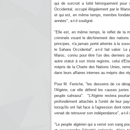
qui de surcroit a lutté héroïquement pour 
Occidental, occupé illégalement par le Maro
et qui est, en même temps, membre fondateur 
années", a-t-il souligné.
"Elle est, en même temps, le reflet de la 
criminels visant le déchirement des nations p
principes, n'a jamais porté atteinte à la sou
le Sahara Occidental", a-t-il fait valoir. L
Maroc, connu pour être l'un des derniers p
autre statut à son triste registre, celui d'E
mépris de la Charte des Nations Unies, remet 
dans leurs affaires internes au mépris des rè
Pour M. Feniche, "les desseins de ce dérapage
l'Algérie, car elle défend les causes just
peuple sahraoui". "L'Algérie restera pourt
profondément attachés à l'unité de leur pays
lorsqu'ils ont fait face à l'agression dont not
venait de retrouver son indépendance", a-t-il
"Le peuple algérien qui a versé son sang pou