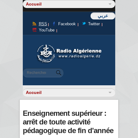
عربي
RSS
Facebook
Twitter
YouTube
Formulaire de recherche
Rechercher
Enseignement supérieur :
arrêt de toute activité
pédagogique de fin d'année