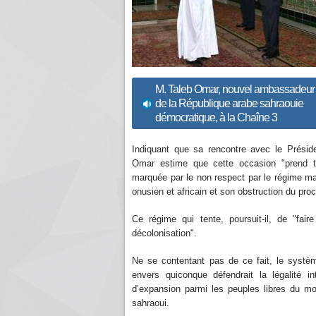
M. Taleb Omar, nouvel ambassadeur
de la République arabe sahraouie
démocratique, à la Chaîne 3
Indiquant que sa rencontre avec le Préside
Omar estime que cette occasion "prend to
marquée par le non respect par le régime maro
onusien et africain et son obstruction du pro
Ce régime qui tente, poursuit-il, de "fair
décolonisation".
Ne se contentant pas de ce fait, le systèm
envers quiconque défendrait la légalité in
d’expansion parmi les peuples libres du m
sahraoui.