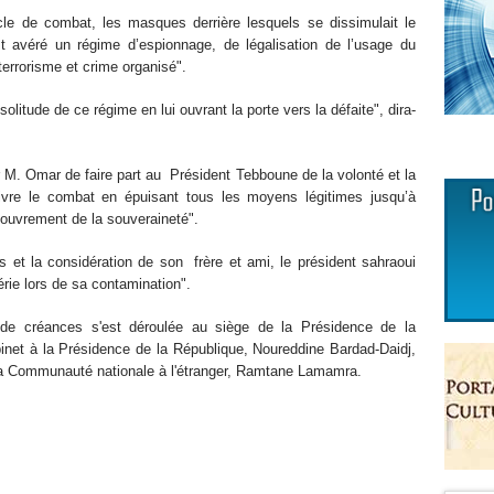
le de combat, les masques derrière lesquels se dissimulait le
t avéré un régime d’espionnage, de légalisation de l’usage du
errorisme et crime organisé".
solitude de ce régime en lui ouvrant la porte vers la défaite", dira-
 M. Omar de faire part au Président Tebboune de la volonté et la
ivre le combat en épuisant tous les moyens légitimes jusqu’à
ecouvrement de la souveraineté".
s et la considération de son frère et ami, le président sahraoui
rie lors de sa contamination".
 de créances s'est déroulée au siège de la Présidence de la
inet à la Présidence de la République, Noureddine Bardad-Daidj,
e la Communauté nationale à l'étranger, Ramtane Lamamra.