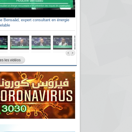
e Bensaâd, expert consultant en énergie
elable
es les vidéos