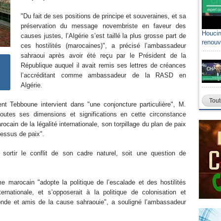
"Du fait de ses positions de principe et souveraines, et sa
préservation du message novembriste en faveur des
Houcin
causes justes, l’Algérie s’est taillé la plus grosse part de
renouv
ces hostilités (marocaines)", a précisé l’ambassadeur
sahraoui après avoir été reçu par le Président de la
République auquel il avait remis ses lettres de créances
l’accréditant comme ambassadeur de la RASD en
Algérie.
Tout
nt Tebboune intervient dans "une conjoncture particulière", M.
utes ses dimensions et significations en cette circonstance
cain de la légalité internationale, son torpillage du plan de paix
cessus de paix".
e sortir le conflit de son cadre naturel, soit une question de
e marocain "adopte la politique de l’escalade et des hostilités
ternationale, et s’opposerait à la politique de colonisation et
onde et amis de la cause sahraouie", a souligné l’ambassadeur