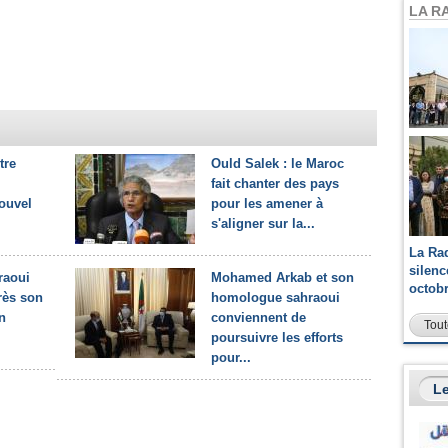
LA R
tre
Ould Salek : le Maroc
fait chanter des pays
ouvel
pour les amener à
s'aligner sur la...
La Ra
silen
raoui
Mohamed Arkab et son
octob
rès son
homologue sahraoui
n
conviennent de
Tout
poursuivre les efforts
pour...
Le