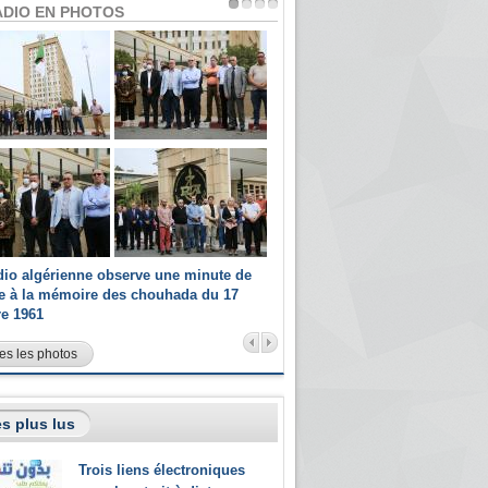
ADIO EN PHOTOS
dio algérienne observe une minute de
Les champions paralympiques 
ce à la mémoire des chouhada du 17
Radio Algérienne et recrutés 
re 1961
sportifs
es les photos
s plus lus
Trois liens électroniques