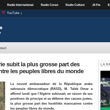
Radio International
Radio Coran
Radio Culture
Jil Fm
E
YouTube
tact
ie subit la plus grosse part des
LA R
ntre les peuples libres du monde
Le nouvel ambassadeur de la République arabe
sahraouie démocratique (RASD), M. Taleb Omar a
affirmé lundi que l’Algérie subissait, en raison de ses
positions de principe et sa défense des causes justes,
la plus grosse part des hostilités marocaines contre
les peuples libres du monde.