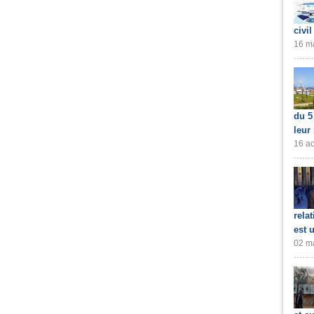
civil
16 ma
du 5
leur
16 ao
rela
est 
02 ma