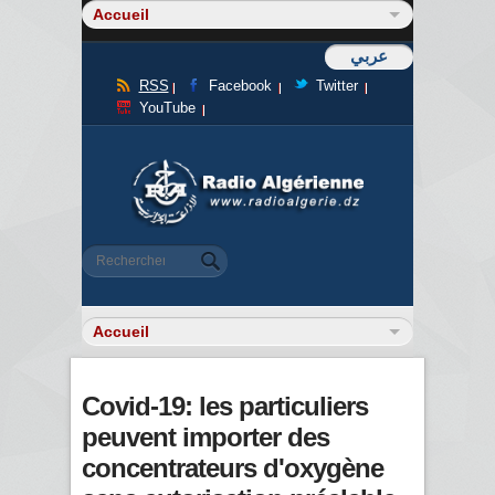
عربي
RSS
Facebook
Twitter
YouTube
Formulaire de recherche
Rechercher
Covid-19: les particuliers
peuvent importer des
concentrateurs d'oxygène