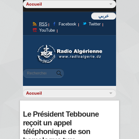
عربي
RSS
Facebook
Twitter
YouTube
Formulaire de recherche
Rechercher
Le Président Tebboune
reçoit un appel
téléphonique de son