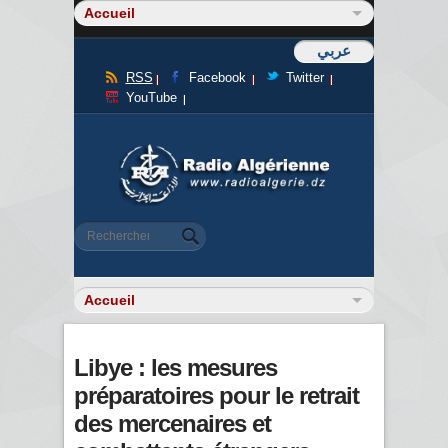
عربي
RSS
Facebook
Twitter
YouTube
Formulaire de recherche
Rechercher
Libye : les mesures
préparatoires pour le retrait
des mercenaires et