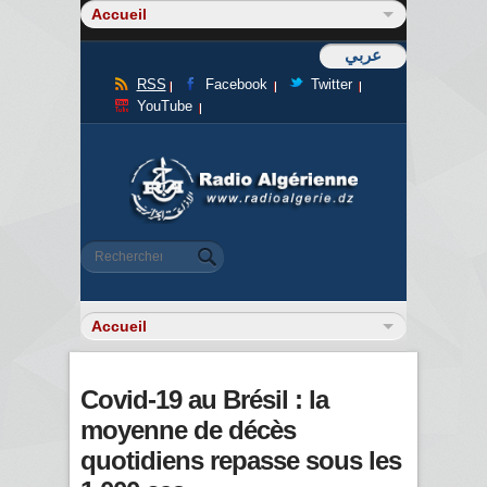
عربي
RSS
Facebook
Twitter
YouTube
Formulaire de recherche
Rechercher
Covid-19 au Brésil : la
moyenne de décès
quotidiens repasse sous les