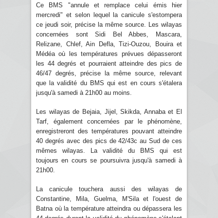
Ce BMS "annule et remplace celui émis hier
mercredi" et selon lequel la canicule s'estompera
ce jeudi soir, précise la même source. Les wilayas
concernées sont Sidi Bel Abbes, Mascara,
Relizane, Chlef, Ain Defla, Tizi-Ouzou, Bouira et
Médéa où les températures prévues dépasseront
les 44 degrés et pourraient atteindre des pics de
46/47 degrés, précise la même source, relevant
que la validité du BMS qui est en cours s'étalera
jusqu'à samedi à 21h00 au moins.
Les wilayas de Bejaia, Jijel, Skikda, Annaba et El
Tarf, également concernées par le phénomène,
enregistreront des températures pouvant atteindre
40 degrés avec des pics de 42/43c au Sud de ces
mêmes wilayas. La validité du BMS qui est
toujours en cours se poursuivra jusqu'à samedi à
21h00.
La canicule touchera aussi des wilayas de
Constantine, Mila, Guelma, M'Sila et l'ouest de
Batna où la température atteindra ou dépassera les