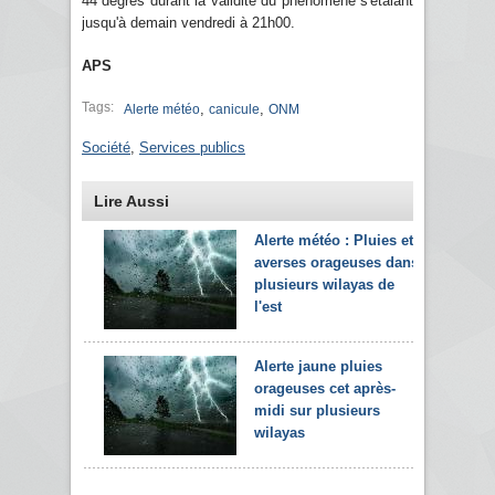
44 degrés durant la validité du phénomène s'étalant
jusqu'à demain vendredi à 21h00.
APS
Tags:
,
,
Alerte météo
canicule
ONM
Société
,
Services publics
Lire Aussi
Alerte météo : Pluies et
averses orageuses dans
plusieurs wilayas de
l'est
Alerte jaune pluies
orageuses cet après-
midi sur plusieurs
wilayas