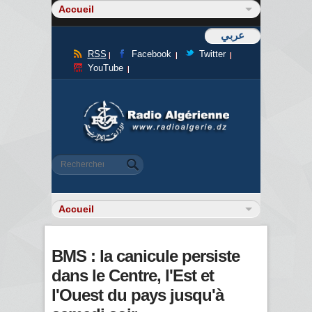
عربي
RSS
Facebook
Twitter
YouTube
Formulaire de recherche
Rechercher
BMS : la canicule persiste
dans le Centre, l'Est et
l'Ouest du pays jusqu'à