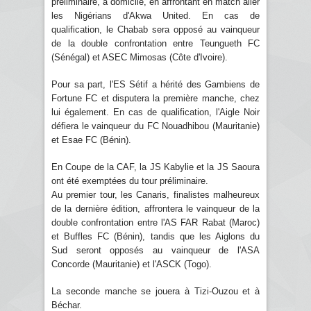
préliminaire, à domicile, en affrontant en match aller
les Nigérians d'Akwa United. En cas de
qualification, le Chabab sera opposé au vainqueur
de la double confrontation entre Teungueth FC
(Sénégal) et ASEC Mimosas (Côte d'Ivoire).
Pour sa part, l'ES Sétif a hérité des Gambiens de
Fortune FC et disputera la première manche, chez
lui également. En cas de qualification, l'Aigle Noir
défiera le vainqueur du FC Nouadhibou (Mauritanie)
et Esae FC (Bénin).
En Coupe de la CAF, la JS Kabylie et la JS Saoura
ont été exemptées du tour préliminaire.
Au premier tour, les Canaris, finalistes malheureux
de la dernière édition, affrontera le vainqueur de la
double confrontation entre l'AS FAR Rabat (Maroc)
et Buffles FC (Bénin), tandis que les Aiglons du
Sud seront opposés au vainqueur de l'ASA
Concorde (Mauritanie) et l'ASCK (Togo).
La seconde manche se jouera à Tizi-Ouzou et à
Béchar.