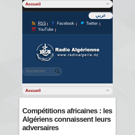
عربي
RSS
Facebook
Twitter
YouTube
Formulaire de recherche
Rechercher
Compétitions africaines : les
Algériens connaissent leurs
adversaires