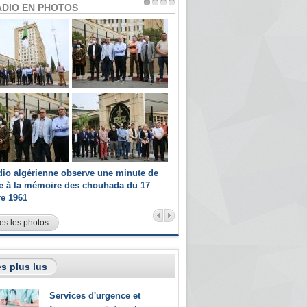
ADIO EN PHOTOS
dio algérienne observe une minute de
Les champions paralympiques 
ce à la mémoire des chouhada du 17
Radio Algérienne et recrutés 
re 1961
sportifs
es les photos
s plus lus
Services d'urgence et