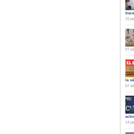
trac
25 ja
07 ju
la s
07 dé
acti
14 ja