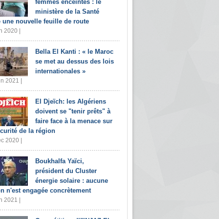
femmes enceintes : le
ministère de la Santé
e une nouvelle feuille de route
n 2020 |
Bella El Kanti : « le Maroc
se met au dessus des lois
internationales »
in 2021 |
El Djeïch: les Algériens
doivent se "tenir prêts" à
faire face à la menace sur
écurité de la région
c 2020 |
Boukhalfa Yaïci,
président du Cluster
énergie solaire : aucune
on n'est engagée concrètement
n 2021 |