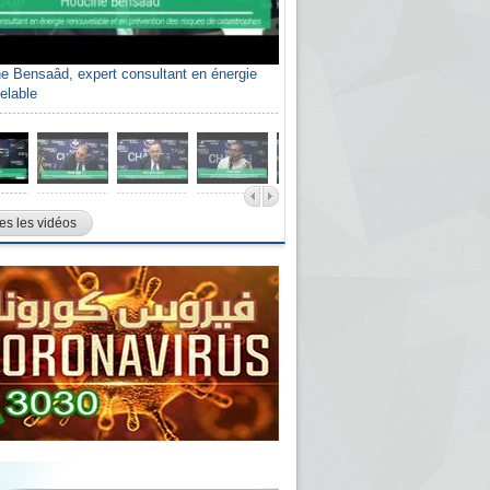
e Bensaâd, expert consultant en énergie
elable
es les vidéos