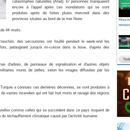
catastrophes naturelles (Afad), 47 personnes manquaient
encore à l'appel après ces inondations qui se sont
produites après de fortes pluies mercredi dans des
provinces situées au bord de la mer Noire.
Houcin
renouv
 de 44 morts.
 touchés, des secouristes ont fouillé pendant le week-end les
flots, pataugeant jusqu'à mi-cuisse dans la boue, d'après des
Tout
as d'arbres, de panneaux de signalisation et d'autres objets
ilitaires munis de pelles, selon les images diffusées par les
a Turquie a connues ces dernières décennies, se sont produites à
de vastes incendies qui ont fait huit morts et ravagé des régions
turelles comme celles qui se succèdent dans ce pays risquent de
n du réchauffement climatique causé par l'activité humaine.