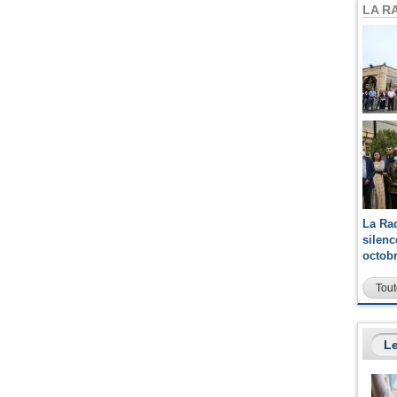
LA R
La Ra
silen
octob
Tout
Le