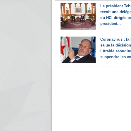
Le président Te
reçoit une délég
du HCI dirigée p
président...
Coronavirus : la
salue la décisio
l’Arabie saoudit
suspendre les vol