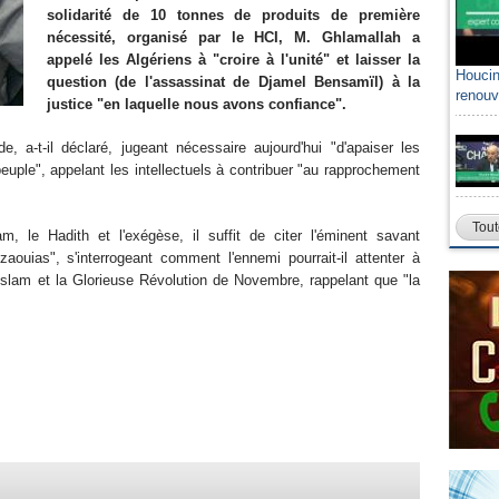
solidarité de 10 tonnes de produits de première
nécessité, organisé par le HCI, M. Ghlamallah a
appelé les Algériens à "croire à l'unité" et laisser la
Houcin
question (de l'assassinat de Djamel Bensamïl) à la
renouv
justice "en laquelle nous avons confiance".
 a-t-il déclaré, jugeant nécessaire aujourd'hui "d'apaiser les
 peuple", appelant les intellectuels à contribuer "au rapprochement
Tout
am, le Hadith et l'exégèse, il suffit de citer l'éminent savant
aouias", s'interrogeant comment l'ennemi pourrait-il attenter à
l'Islam et la Glorieuse Révolution de Novembre, rappelant que "la