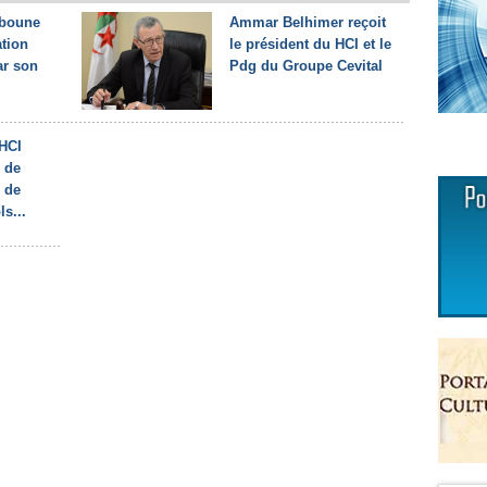
bboune
Ammar Belhimer reçoit
ation
le président du HCI et le
ar son
Pdg du Groupe Cevital
 HCI
n de
e de
s...