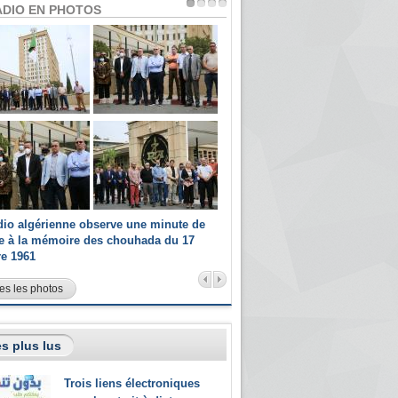
ADIO EN PHOTOS
dio algérienne observe une minute de
Les champions paralympiques 
ce à la mémoire des chouhada du 17
Radio Algérienne et recrutés 
re 1961
sportifs
es les photos
s plus lus
Trois liens électroniques