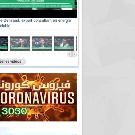
e Bensaâd, expert consultant en énergie
elable
es les vidéos