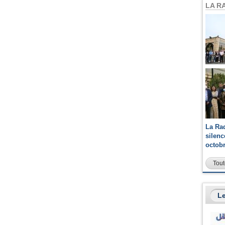
LA R
La Ra
silen
octob
Tout
Le