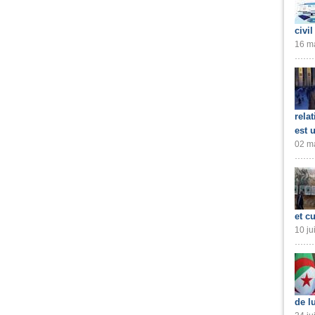
civil
16 ma
rela
est 
02 ma
et cu
10 ju
de l