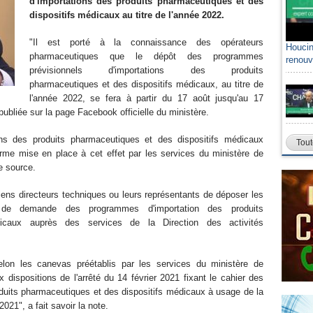
d'importations des produits pharmaceutiques et des
dispositifs médicaux au titre de l'année 2022.
"Il est porté à la connaissance des opérateurs
Houcin
pharmaceutiques que le dépôt des programmes
renouv
prévisionnels d'importations des produits
pharmaceutiques et des dispositifs médicaux, au titre de
l'année 2022, se fera à partir du 17 août jusqu'au 17
publiée sur la page Facebook officielle du ministère.
ons des produits pharmaceutiques et des dispositifs médicaux
Tout
orme mise en place à cet effet par les services du ministère de
me source.
iens directeurs techniques ou leurs représentants de déposer les
de demande des programmes d'importation des produits
icaux auprès des services de la Direction des activités
lon les canevas préétablis par les services du ministère de
dispositions de l'arrêté du 14 février 2021 fixant le cahier des
oduits pharmaceutiques et des dispositifs médicaux à usage de la
21", a fait savoir la note.