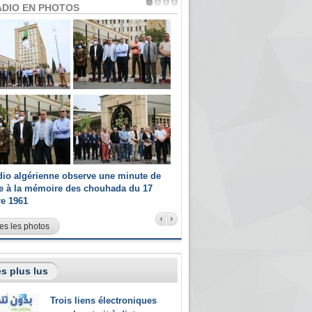
ADIO EN PHOTOS
dio algérienne observe une minute de
Les champions paralympiques 
ce à la mémoire des chouhada du 17
Radio Algérienne et recrutés 
re 1961
sportifs
es les photos
s plus lus
Trois liens électroniques