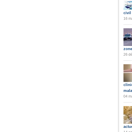
civil
16 ma
zone
26 dé
clin
mala
04 ma
actu