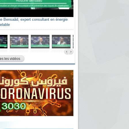
e Bensaâd, expert consultant en énergie
elable
es les vidéos