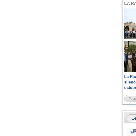
LA R
La Ra
silen
octob
Tout
Le