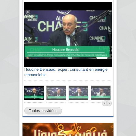
Houcine Bensaâd, expert consultant en énergie
Sami Agli, président de la Confédération
renouvelable
algérienne du patronat citoyen CAPC
Toutes les vidéos