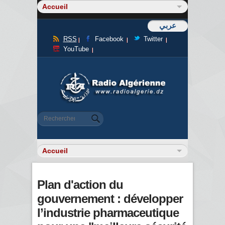
عربي
RSS
Facebook
Twitter
YouTube
Formulaire de recherche
Rechercher
Plan d'action du
gouvernement : développer
l’industrie pharmaceutique