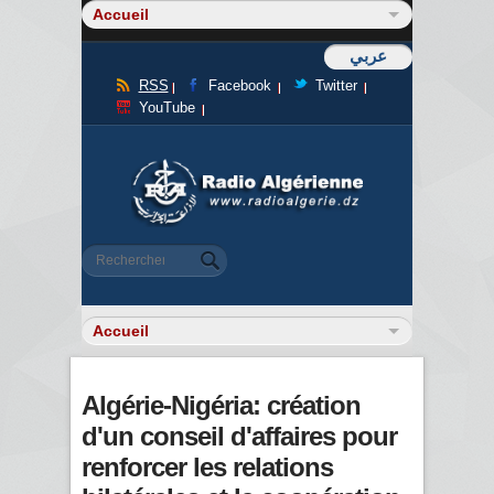
عربي
RSS
Facebook
Twitter
YouTube
Formulaire de recherche
Rechercher
Algérie-Nigéria: création
d'un conseil d'affaires pour
renforcer les relations