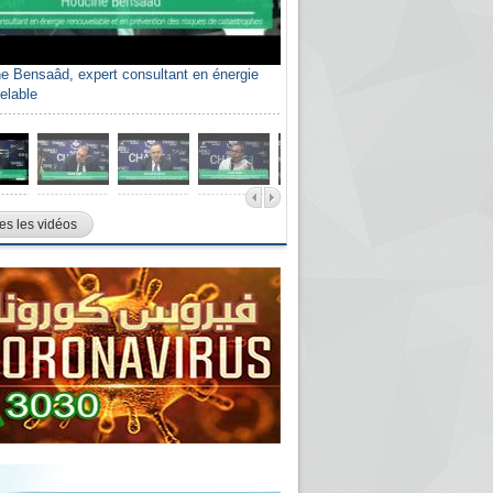
e Bensaâd, expert consultant en énergie
elable
es les vidéos