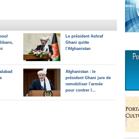
boul
Le président Ashraf
libans,
Ghani quitte
ni
l'Afghanistan
lalabad
Afghanistan : le
s
président Ghani jure de
remobiliser l'armée
pour contrer l...