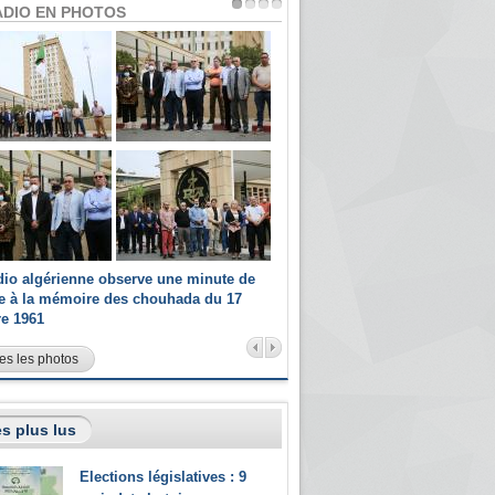
ADIO EN PHOTOS
dio algérienne observe une minute de
Les champions paralympiques 
ce à la mémoire des chouhada du 17
Radio Algérienne et recrutés 
re 1961
sportifs
es les photos
s plus lus
Elections législatives : 9