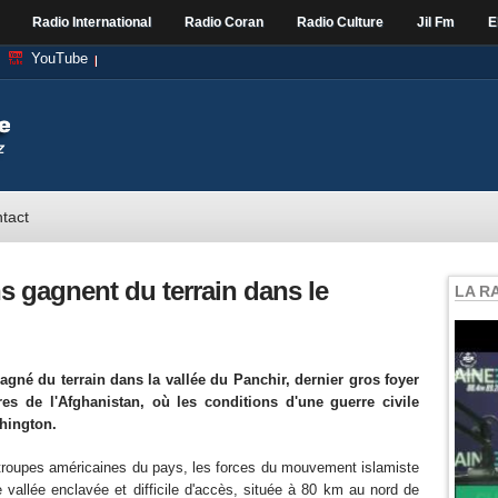
Radio International
Radio Coran
Radio Culture
Jil Fm
E
YouTube
tact
ns gagnent du terrain dans le
LA R
agné du terrain dans la vallée du Panchir, dernier gros foyer
s de l'Afghanistan, où les conditions d'une guerre civile
shington.
s troupes américaines du pays, les forces du mouvement islamiste
e vallée enclavée et difficile d'accès, située à 80 km au nord de