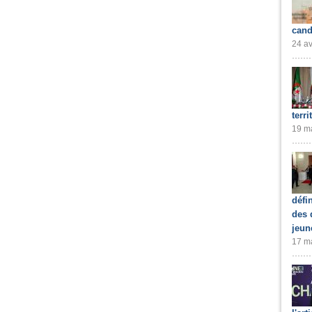
cand
24 av
terri
19 ma
défi
des 
jeun
17 ma