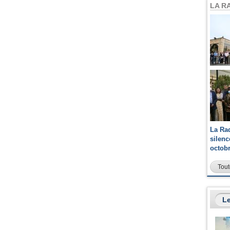
LA R
La Ra
silen
octob
Tout
Le