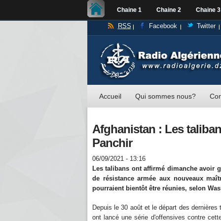
Chaine 1
Chaine 2
Chaine 3
RSS
Facebook
Twitter
Accueil
Qui sommes nous?
Con
Afghanistan : Les taliba
Panchir
06/09/2021 - 13:16
Les talibans ont affirmé dimanche avoir g
de résistance armée aux nouveaux maître
pourraient bientôt être réunies, selon Wa
Depuis le 30 août et le départ des dernière
ont lancé une série d'offensives contre cett