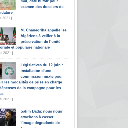
mai, date butoir pour
examen des dossiers de
idature
r 2021 |
M. Chanegriha appelle les
Algériens à veiller à la
préservation de l’unité
toriale et populaire nationale
i 2021 |
Législatives du 12 juin :
installation d'une
commission mixte pour
nir les modalités de prise en charge
dépenses de la campagne pour les
es
i 2021 |
Salim Dada: nous nous
attachons à casser
l'image dégradante de