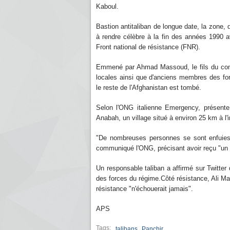
Kaboul.
Bastion antitaliban de longue date, la zon
à rendre célèbre à la fin des années 1990 av
Front national de résistance (FNR).
Emmené par Ahmad Massoud, le fils du c
locales ainsi que d'anciens membres des for
le reste de l'Afghanistan est tombé.
Selon l'ONG italienne Emergency, présente 
Anabah, un village situé à environ 25 km à l'i
"De nombreuses personnes se sont enfuies 
communiqué l'ONG, précisant avoir reçu "un p
Un responsable taliban a affirmé sur Twitter
des forces du régime.Côté résistance, Ali M
résistance "n'échouerait jamais".
APS
Tags:
,
talibans
Panchir