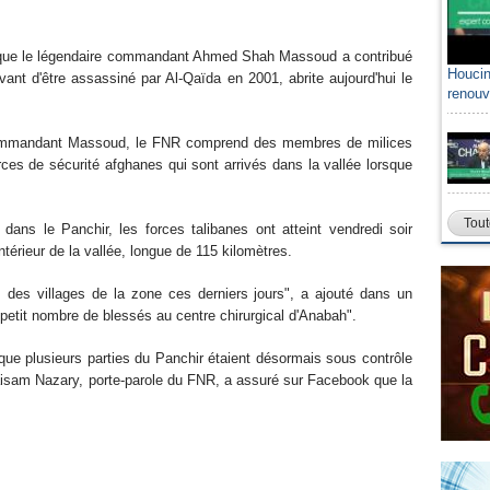
e, que le légendaire commandant Ahmed Shah Massoud a contribué
Houcin
ant d'être assassiné par Al-Qaïda en 2001, abrite aujourd'hui le
renouv
ommandant Massoud, le FNR comprend des membres de milices
ces de sécurité afghanes qui sont arrivés dans la vallée lorsque
Tout
dans le Panchir, les forces talibanes ont atteint vendredi soir
ntérieur de la vallée, longue de 115 kilomètres.
des villages de la zone ces derniers jours", a ajouté dans un
etit nombre de blessés au centre chirurgical d'Anabah".
 que plusieurs parties du Panchir étaient désormais sous contrôle
aisam Nazary, porte-parole du FNR, a assuré sur Facebook que la