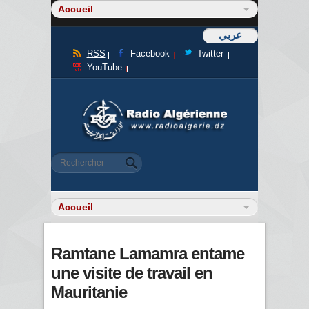
عربي
RSS
Facebook
Twitter
YouTube
Formulaire de recherche
Rechercher
Ramtane Lamamra entame
une visite de travail en
Mauritanie