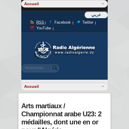
عربي
RSS
Facebook
Twitter
YouTube
Formulaire de recherche
Rechercher
Arts martiaux /
Championnat arabe U23: 2
médailles, dont une en or