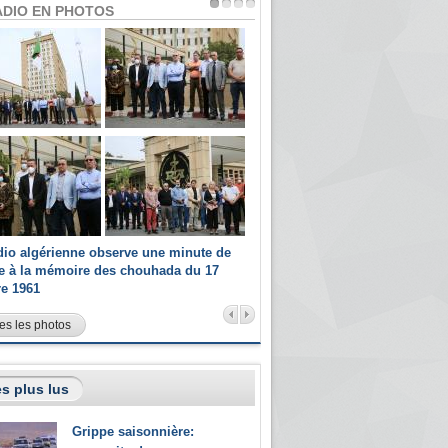
ADIO EN PHOTOS
dio algérienne observe une minute de
Les champions paralympiques 
ce à la mémoire des chouhada du 17
Radio Algérienne et recrutés 
re 1961
sportifs
es les photos
s plus lus
Grippe saisonnière: