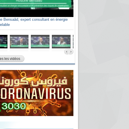
e Bensaâd, expert consultant en énergie
elable
es les vidéos