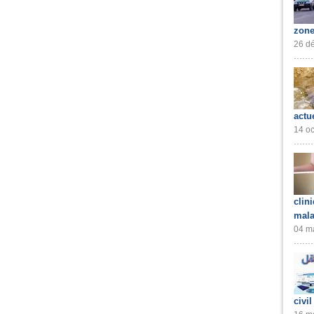
zone
26 dé
actu
14 oc
clin
mala
04 ma
civil