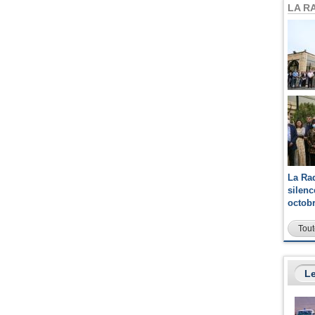
LA R
La Ra
silen
octob
Tout
Le