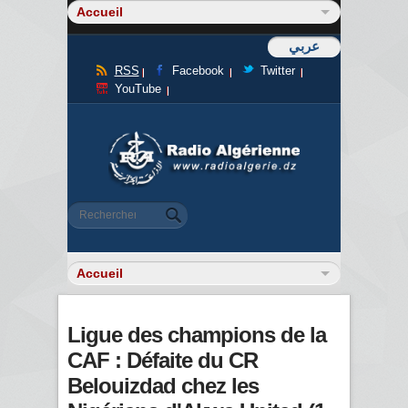
عربي
RSS
Facebook
Twitter
YouTube
Formulaire de recherche
Rechercher
Ligue des champions de la
CAF : Défaite du CR
Belouizdad chez les