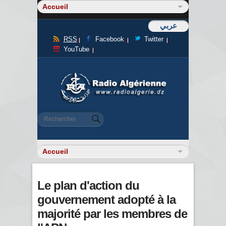
عربي
RSS
Facebook
Twitter
YouTube
Formulaire de recherche
Rechercher
Le plan d'action du
gouvernement adopté à la
majorité par les membres de