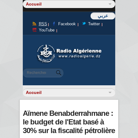
عربي
RSS
Facebook
Twitter
YouTube
Formulaire de recherche
Rechercher
Aïmene Benabderrahmane :
le budget de l'Etat basé à
30% sur la fiscalité pétrolière