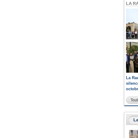
LA R
La Ra
silen
octob
Tout
Le