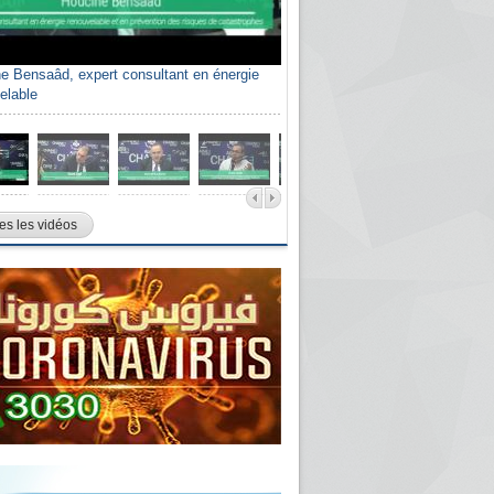
e Bensaâd, expert consultant en énergie
elable
es les vidéos