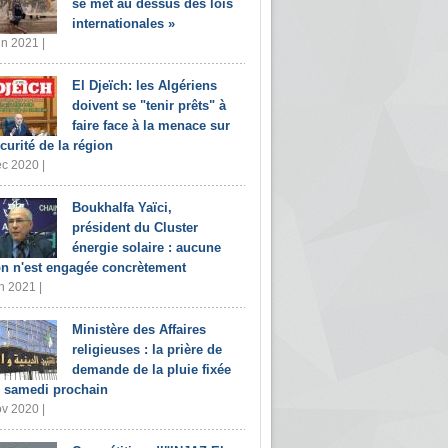
se met au dessus des lois
internationales »
in 2021 |
El Djeïch: les Algériens
doivent se "tenir prêts" à
faire face à la menace sur
écurité de la région
c 2020 |
Boukhalfa Yaïci,
président du Cluster
énergie solaire : aucune
on n'est engagée concrètement
n 2021 |
Ministère des Affaires
religieuses : la prière de
demande de la pluie fixée
 samedi prochain
v 2020 |