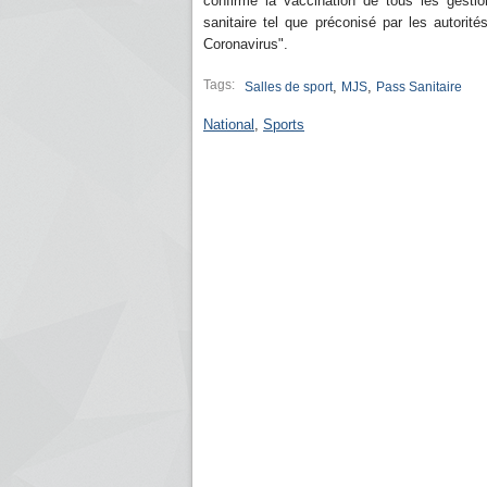
confirme la vaccination de tous les gestio
sanitaire tel que préconisé par les autorit
Coronavirus".
Tags:
,
,
Salles de sport
MJS
Pass Sanitaire
National
,
Sports