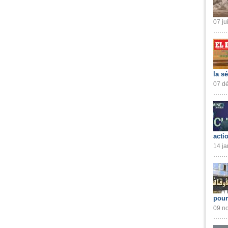
07 ju
la s
07 dé
acti
14 ja
pour
09 no