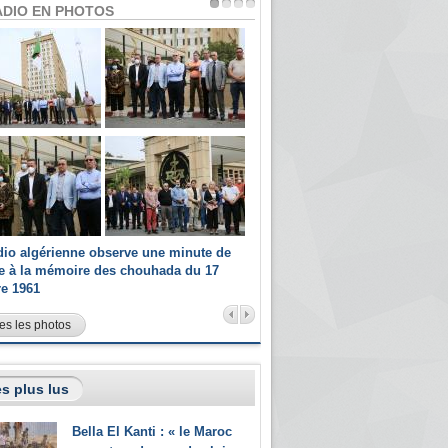
ADIO EN PHOTOS
dio algérienne observe une minute de
Les champions paralympiques 
ce à la mémoire des chouhada du 17
Radio Algérienne et recrutés 
re 1961
sportifs
es les photos
s plus lus
Bella El Kanti : « le Maroc