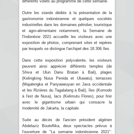
différents volets au programme de cette semaine.
Outre les stands dédiés à la présentation de la
gastronomie indonésienne et quelques sociétés
industrielles dans les domaines pétrolier, touristique
et agro-alimentaire notamment, la Semaine de
l'Indonésie 2021 accueille les visiteurs avec une
exposition de photos, comprenant sites et repères
par lesquels se distingue l'archipel des 18.306 îles.
Dans cette exposition polyvalente, les visiteurs
peuvent ainsi apprécier différents temples (de
Shiva et Ulun Danu Bratan à Bali), plages
(Kelingking Nusa Penida et Uluwatu), terrasses
(Majalengka et Panyaweuyan en Java occidentale
et les Rizières du Tagalalang à Bali), îles (Komodo
à l'est de Nusa), lacs (Kelimutu Flores), pour finir
avec le gigantisme urbain qui consacre la
modernité de Jakarta, la capitale.
Suite au décès de l'ancien président algérien
Abdelaziz Bouteflika, deux spectacles prévus à
l'ouverture de "La semaine indonésienne 2021":