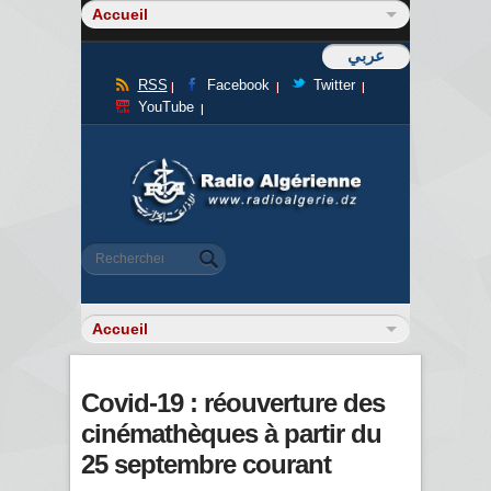
عربي
RSS
Facebook
Twitter
YouTube
Formulaire de recherche
Rechercher
Covid-19 : réouverture des
cinémathèques à partir du
25 septembre courant