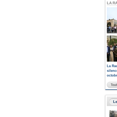
LA R
La Ra
silen
octob
Tout
Le