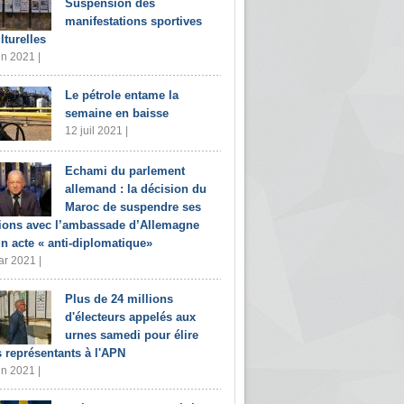
Suspension des
manifestations sportives
lturelles
in 2021 |
Le pétrole entame la
semaine en baisse
12 juil 2021 |
Echami du parlement
allemand : la décision du
Maroc de suspendre ses
tions avec l’ambassade d’Allemagne
un acte « anti-diplomatique»
r 2021 |
Plus de 24 millions
d'électeurs appelés aux
urnes samedi pour élire
s représentants à l'APN
in 2021 |