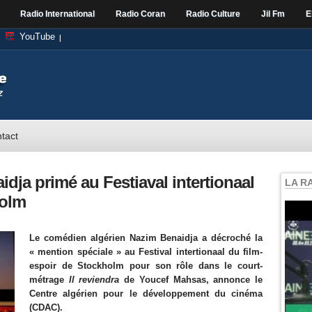
Radio International
Radio Coran
Radio Culture
Jil Fm
E
YouTube
tact
ja primé au Festiaval intertionaal
LA R
holm
Le comédien algérien Nazim Benaidja a décroché la
« mention spéciale » au Festival intertionaal du film-
espoir de Stockholm pour son rôle dans le court-
métrage
Il reviendra
de Youcef Mahsas, annonce le
Centre algérien pour le développement du cinéma
(CDAC).