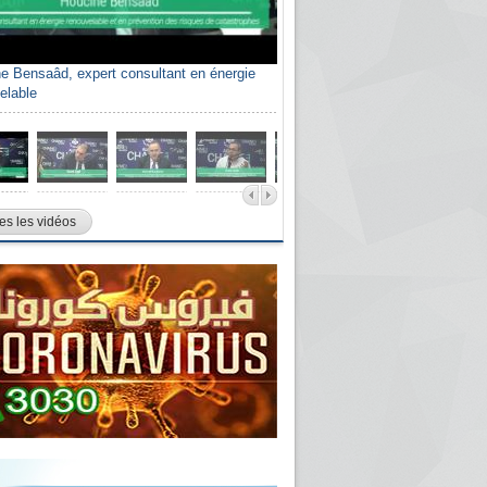
e Bensaâd, expert consultant en énergie
elable
es les vidéos