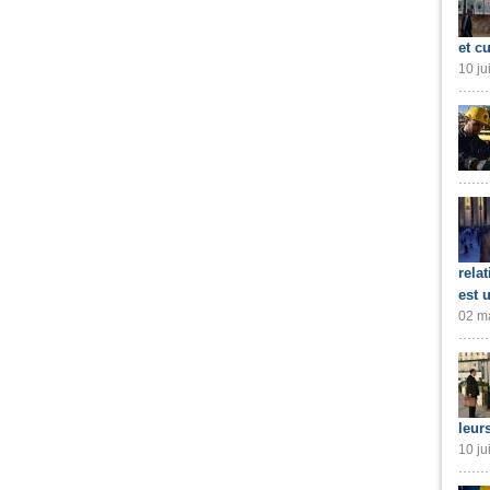
et cu
10 ju
rela
est 
02 ma
leur
10 ju