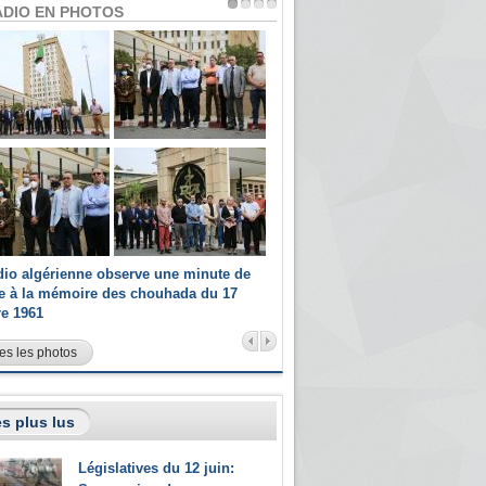
ADIO EN PHOTOS
dio algérienne observe une minute de
Les champions paralympiques 
ce à la mémoire des chouhada du 17
Radio Algérienne et recrutés 
re 1961
sportifs
es les photos
s plus lus
Législatives du 12 juin: