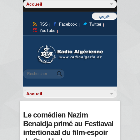
عربي
RSS
Facebook
Twitter
YouTube
Formulaire de recherche
Rechercher
Le comédien Nazim
Benaidja primé au Festiaval
intertionaal du film-espoir