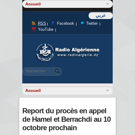
عربي
RSS
Facebook
Twitter
YouTube
Formulaire de recherche
Rechercher
Report du procès en appel
de Hamel et Berrachdi au 10
octobre prochain