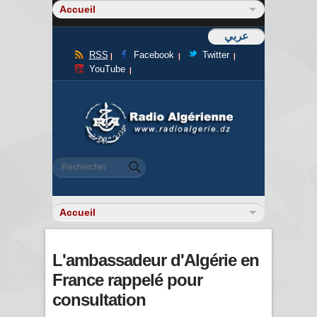
عربي
RSS
Facebook
Twitter
YouTube
Formulaire de recherche
Rechercher
L'ambassadeur d'Algérie en
France rappelé pour
consultation