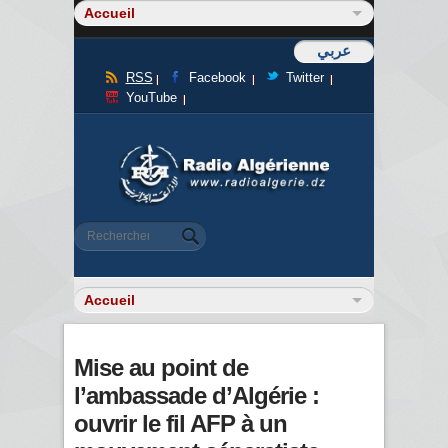
عربي
RSS
Facebook
Twitter
YouTube
Formulaire de recherche
Rechercher
Mise au point de
l’ambassade d’Algérie :
ouvrir le fil AFP à un