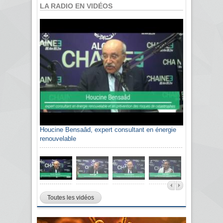
LA RADIO EN VIDÉOS
Houcine Bensaâd, expert consultant en énergie
Sami Agli, président de la Confédération
renouvelable
algérienne du patronat citoyen CAPC
Toutes les vidéos