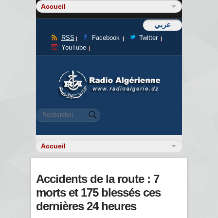
عربي
RSS
Facebook
Twitter
YouTube
Formulaire de recherche
Rechercher
Accidents de la route : 7
morts et 175 blessés ces
dernières 24 heures