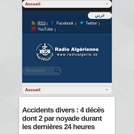
عربي
RSS
Facebook
Twitter
YouTube
Formulaire de recherche
Rechercher
Accidents divers : 4 décès
dont 2 par noyade durant
les dernières 24 heures