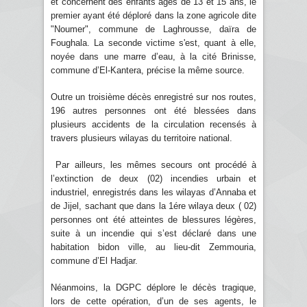
et concernent des enfants âgés de 13 et 15 ans, le
premier ayant été déploré dans la zone agricole dite
"Noumer", commune de Laghrousse, daïra de
Foughala. La seconde victime s'est, quant à elle,
noyée dans une marre d’eau, à la cité Brinisse,
commune d’El-Kantera, précise la même source.
Outre un troisième décès enregistré sur nos routes,
196 autres personnes ont été blessées dans
plusieurs accidents de la circulation recensés à
travers plusieurs wilayas du territoire national.
Par ailleurs, les mêmes secours ont procédé à
l’extinction de deux (02) incendies urbain et
industriel, enregistrés dans les wilayas d’Annaba et
de Jijel, sachant que dans la 1ére wilaya deux ( 02)
personnes ont été atteintes de blessures légères,
suite à un incendie qui s’est déclaré dans une
habitation bidon ville, au lieu-dit Zemmouria,
commune d’El Hadjar.
Néanmoins, la DGPC déplore le décès tragique,
lors de cette opération, d’un de ses agents, le